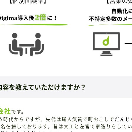
内容を教えていただけますか？
会社
です。
う時代からですが、先代は職人気質で町おこしで
だんじ
0名在籍しております。昔は大工と左官で家造りをして