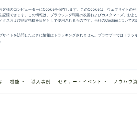
客様のコンピューターにCookieを保存します。このCookieは、ウェブサイト
を記憶できます。この情報は、ブラウジング環境の改善およびカスタマイズ、およ
ィクスおよび測定指標を目的として使用されるものです。当社のCookieについて
ブサイトを訪問したときに情報はトラッキングされません。ブラウザーではトラッ
す。
は
機能
導入事例
セミナー・イベント
ノウハウ