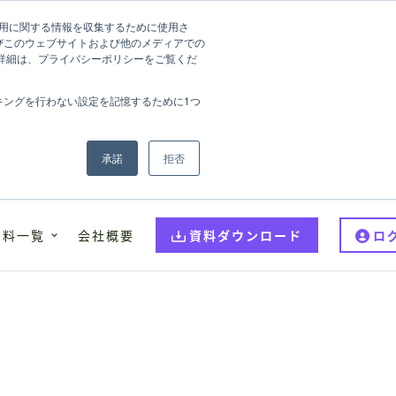
の利用に関する情報を収集するために使用さ
びこのウェブサイトおよび他のメディアでの
の詳細は、プライバシーポリシーをご覧くだ
キングを行わない設定を記憶するために1つ
承諾
拒否
資料一覧
会社概要
資料ダウンロード
ロ